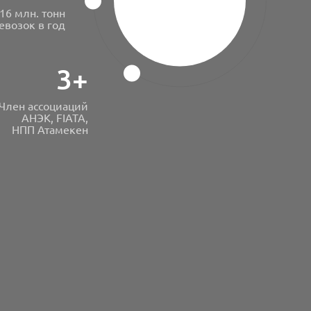
16 млн. тонн
евозок в год
3+
Член ассоциаций
АНЭК, FIATA,
НПП Атамекен