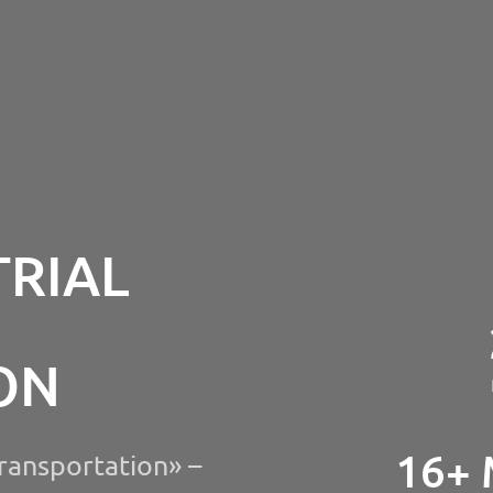
RIAL
ON
16+
ransportation» –