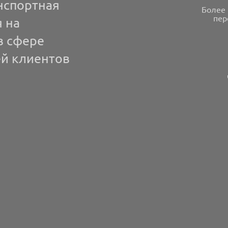
нспортная
Более 
пер
 на
в сфере
й клиентов